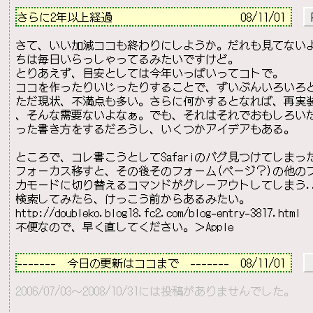
さらに2年以上経過                       
08/11/01 
 
さて、いい加減ココも終わりにしようか。だれも見てないよ
ちは毎日いらっしゃってるみたいですけど。

とりあえず、目安としては今年いっぱいってコトで。

ココを作ったりいじったりすることで、ずいぶんいろいろと
ただ現状、不満点も多い。さらに何かするとなれば、再実装
、そんな需要ないよなぁ。でも、それはそれでおもしろいだ
った書き方をするだろうし、いくつかアイデアもある。

ところで、コレ書こうとしてSafariのバグ見つけてしまったよ。
フォーカス移すと、その後そのフォーム(ページ？)の他の
力モードに切り替えるコマンドがグレーアウトしてしまう...
http://doubleko.blog18.fc2.com/blog-entry-3817.html
－－－－－－－－－－－－－－－－－－－－－－－－－－
-------　今日の更新はココまで　-------  08/11/01 
2006/07/03～2008/10/31には投稿がありませんでした。
－－－－－－－－－－－－－－－－－－－－－－－－－－