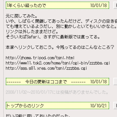
1年くらい経ったので                     
10/01/18 
 
元に戻してみた。

いや、しばらく閉鎖してあったんだけど、ディスクの空き容
ても増えているようだし、別に動かしといてもいいかなと。
リンクは外したままだけど。

そういえばSafari、さすがに最新版では直ってる。

本家へリンクしておこう。今残ってるのはこんなところ？

http://zhome.tripod.com/tsnl.html
http://www11.tok2.com/home/tsnl/cgi-bin/zzzbbs.cgi
http://sss.s81.xrea.com/tsnl/zzzbbs.cgi
－－－－－－－－－－－－－－－－－－－－－－－－－－
-------　今日の更新はココまで　-------  10/01/18 
2008/11/02～2010/01/17には投稿がありませんでした。
－－－－－－－－－－－－－－－－－－－－－－－－－－
トップからのリンク                      
10/10/21 
 