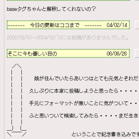
－－－－－－－－－－－－－－－－－－－－－－－－－－
-------　今日の更新はココまで　-------  04/02/14 
2002/09/01～2004/02/13には投稿がありませんでした。
－－－－－－－－－－－－－－－－－－－－－－－－－－
そこに今も優しい目の                    
06/06/26 
 
  ／＼

 ｜  ｜

 ｜  ｜　　娘が住んでいたらあいつはとても元気とそれだ
 ｜  ｜

 ｜  ｜　久しぶりに本家に投稿しようと思ったら・・・・

 ｜  ｜

 ｜  ｜　手元にフォーマットが無いことに気がついて・・・
 ｜  ｜

 ｜  ｜　ふと思いついて検索してみたら・・・・まだ生き
 ｜  ｜

＿)  (＿

＼￣￣／　　　　　　　　　ということで記念書き込みです