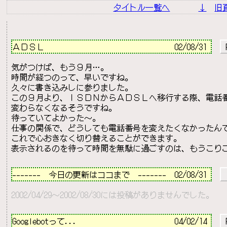
タイトル一覧へ
↓
旧
－－－－－－－－－－－－－－－－－－－－－－－－－－
ＡＤＳＬ                                
02/08/31 
 
気がつけば、もう９月…。

時間が経つのって、早いですね。

久々に書き込みしに参りました。

この９月より、ＩＳＤＮからＡＤＳＬへ移行する際、電話番
変わらなくなるそうですね。

待っていてよかった～。

仕事の関係で、どうしても電話番号を変えたくなかったんで
これで心おきなく切り替えることができます。

－－－－－－－－－－－－－－－－－－－－－－－－－－
-------　今日の更新はココまで　-------  02/08/31 
2002/04/29～2002/08/30には投稿がありませんでした。
－－－－－－－－－－－－－－－－－－－－－－－－－－
Googlebotって...                        
04/02/14 
 