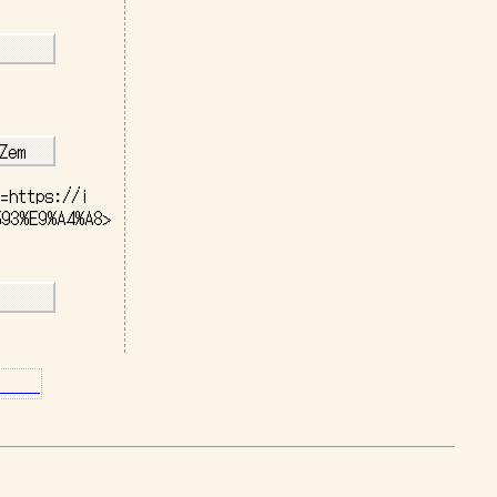
－－
－－
Zem   
=
https://i
93%E9%A4%A8>

－－
－－