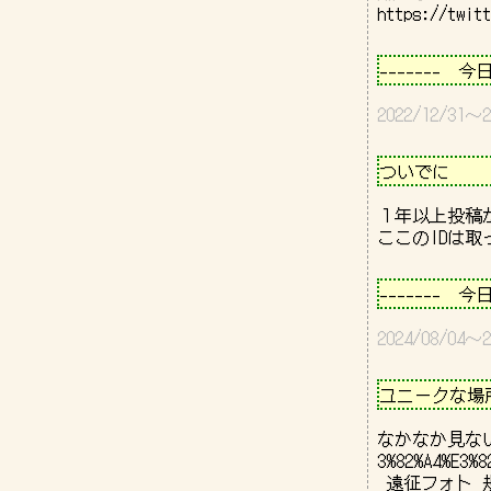
https://twitt
－－－－－－
-------　今
2022/12/3
－－－－－－
ついでに       
１年以上投稿
－－－－－－
-------　今
2024/08/0
－－－－－－
ユニークな場所   
なかなか見ない
3%82%A4%E3%