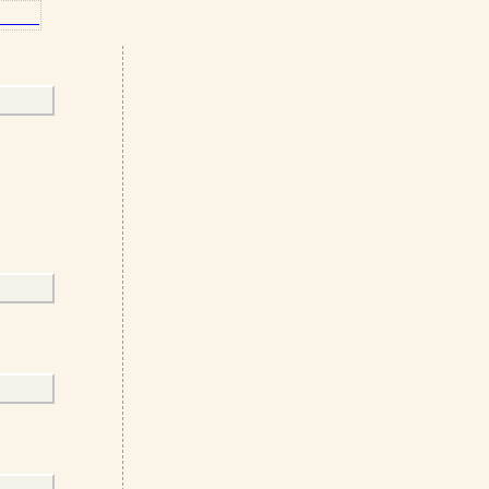
－－
      
－－
－－
      
－－