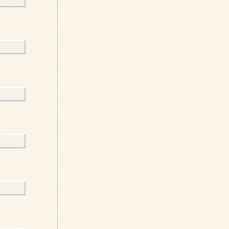
－－
      
－－
－－
      
－－
－－