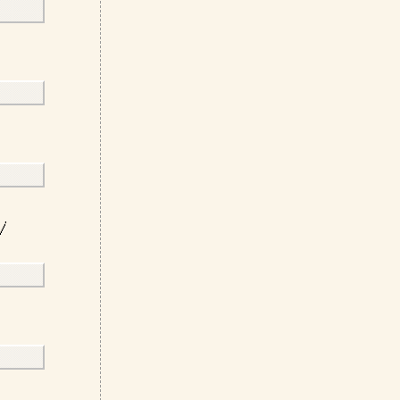
      
－－
－－
      
/
－－
－－
      