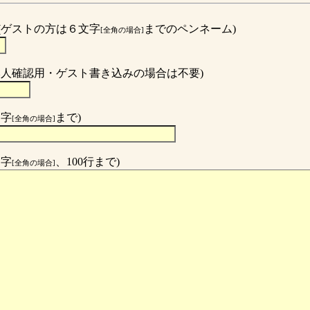
(ゲストの方は６文字
までのペンネーム)
[全角の場合]
本人確認用・ゲスト書き込みの場合は不要)
文字
まで)
[全角の場合]
文字
、100行まで)
[全角の場合]