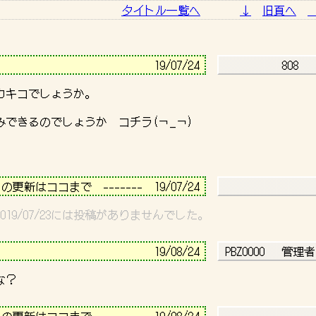
タイトル一覧へ
↓
旧頁へ
－－－－－－－－－－－－－－－－－－－－－－－－－－－－
                          
19/07/24 
           808   
カキコでしょうか。

できるのでしょうか　コチラ(￢_￢)

－－－－－－－－－－－－－－－－－－－－－－－－－－－－
日の更新はココまで　-------  19/07/24 
2～2019/07/23には投稿がありませんでした。
－－－－－－－－－－－－－－－－－－－－－－－－－－－－
                          
19/08/24 
 PBZ0000   管理者
－－－－－－－－－－－－－－－－－－－－－－－－－－－－