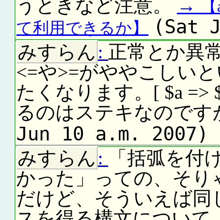
うときなど注意。
→
【
(Sat 
て利用できるか】
みすらん
:
正常とか異
<=や>=がややこしい
たくなります。[ $a => $b
るのはステキなのです
Jun 10 a.m. 2007)
みすらん
:
「括弧を付
かった」っての、そり
だけど、そういえば同
スを得る構文について、