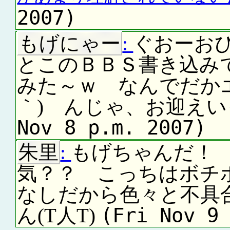
2007)
もげにゃー
:
ぐおーおひ
とこのＢＢＳ書き込み
みた～ｗ なんでだかエ
｀) んじゃ、お迎えいっ
Nov 8 p.m. 2007)
朱里
:
もげちゃんだ！
気？？ こっちはボチ
なしだから色々と不具
(Fri Nov 9
ん(T人T)