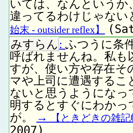
いては、なんというか
違ってるわけじゃない
(Sa
始末 - outsider reflex】
みすらん
:
ふつうに条
呼ばれませんね。私も
すが、使い方や存在そ
マや上司に遭遇するこ
ないと思うようになってて
明するとすぐにわかっ
が。
→
【ときどきの雑記
2007)