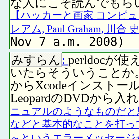
な人にこそ読んでもら
【ハッカーと画家 コンピュ
レアム, Paul Graham, 川合 史朗
Nov 7 a.m. 2008)
みすらん
:
perldoc
いたらそういうことか。そ
からXcodeインスト
LeopardのDVDから入
ニュアルのようなものだと思うの
などと基本的なことを打っても、No d
～というエラーメッセージが.