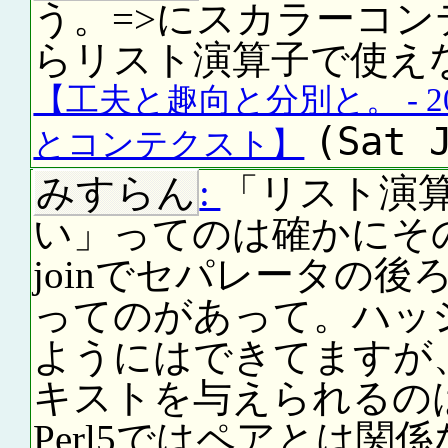
う。=>にスカラーコ
らリスト演算子で使え
【工夫と趣向と分別と。 - 2007-0
(Sat 
とコンテクスト】
みすらん
:
「リスト演
い」ってのは確かにそ
joinでセパレータの
ってのがあって。ハッ
ようにはできてますが
キストを与えられるの
Perl5ではペアとは