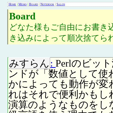
Home
|
Memo
|
Board
|
Notebook
|
Salon
Board
どなた様もご自由にお書き
き込みによって順次捨てら
みすらん
:
Perlのビッ
ンドが「数値として使
かによっても動作が変
れはそれで便利かもし
演算のようなものをし