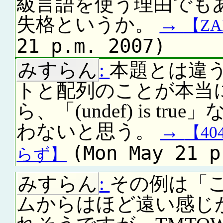
級言語を使う理由でもある
失格というか。
→
【ZAK
21 p.m. 2007)
みすらん
:
本題とは違う
トと配列のことが本当
ら、「(undef) is 
わないと思う。
→
【404
(Mon May 21 p
らず】
みすらん
:
その例は「ご
ムからはほど遠い感じ