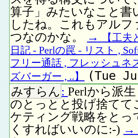
算子」みたいなこと書
したね。これもアルフ
つなのかな。
→
【工夫と
日記 - Perlの罠 - リスト , S
フリー通話 , フレッシュ
(Tue Ju
ズバーガー , ..】
みすらん
:
Perlから派
のとっとと投げ捨てて
ケティング戦略をとっ
くすればいいのに:-)