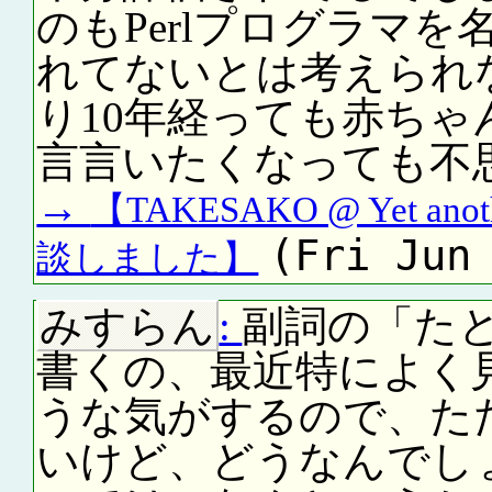
のもPerlプログラマ
れてないとは考えられ
り10年経っても赤ち
言言いたくなっても不
→
【TAKESAKO @ Yet ano
(Fri Jun
談しました】
みすらん
:
副詞の「た
書くの、最近特によく見
うな気がするので、た
いけど、どうなんでし