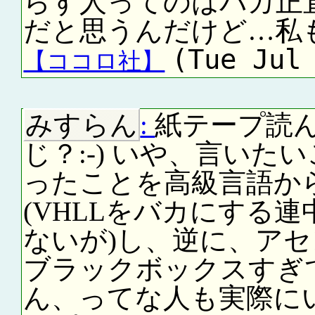
らす人ってのはバカ正
だと思うんだけど…私
(Tue Jul
【ココロ社】
みすらん
:
紙テープ読
じ？:-) いや、言い
ったことを高級言語か
(VHLLをバカにする
ないが)し、逆に、ア
ブラックボックスすぎ
ん、ってな人も実際に