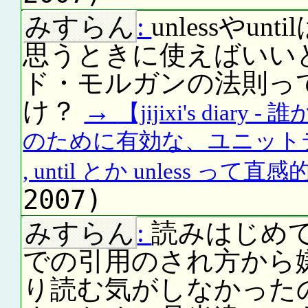
みすらん
:
unlessや
思うときに使えばいいと
ド・モルガンの法則っ
け？
→
【jijixi's di
のために有効な、ユニット
, until とか unless って直感
2007)
みすらん
:
読みはじめて
での引用のされ方から
り読む気がしなかった